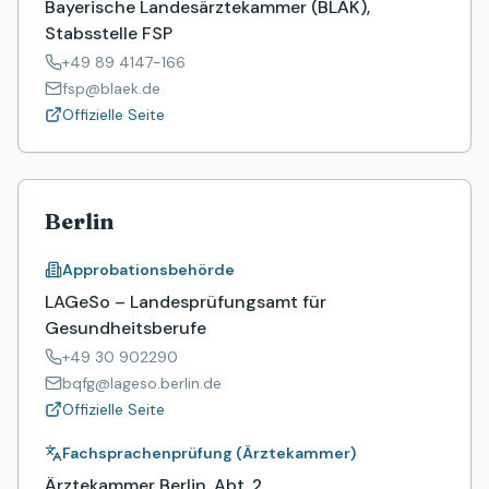
Bayerische Landesärztekammer (BLÄK),
Stabsstelle FSP
+49 89 4147-166
fsp@blaek.de
Offizielle Seite
Berlin
Approbationsbehörde
LAGeSo – Landesprüfungsamt für
Gesundheitsberufe
+49 30 902290
bqfg@lageso.berlin.de
Offizielle Seite
Fachsprachenprüfung (Ärztekammer)
Ärztekammer Berlin, Abt. 2