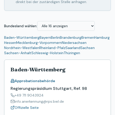
direkt bei der zuständigen Stelle anfragen.
Bundesland wählen:
Baden-Württemberg
Bayern
Berlin
Brandenburg
Bremen
Hamburg
Hessen
Mecklenburg-Vorpommern
Niedersachsen
Nordrhein-Westfalen
Rheinland-Pfalz
Saarland
Sachsen
Sachsen-Anhalt
Schleswig-Holstein
Thüringen
Baden-Württemberg
Approbationsbehörde
Regierungspräsidium Stuttgart, Ref. 98
+49 711 9043924
info.anerkennung@rps.bwl.de
Offizielle Seite