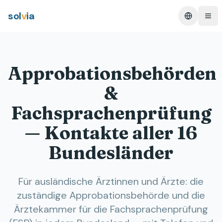
sol
v
ia
Change L
Ope
Approbationsbehörden
&
Fachsprachenprüfung
— Kontakte aller 16
Bundesländer
Für ausländische Ärztinnen und Ärzte: die
zuständige Approbationsbehörde und die
Ärztekammer für die Fachsprachenprüfung