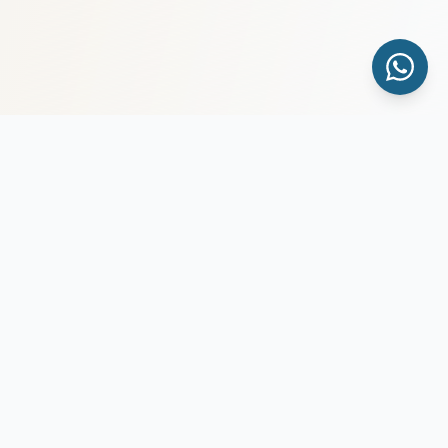
sol
v
ia
Связываем квалифицированных медицинских
специалистов с медицинскими учреждениями
по всему миру.
For Professionals
Check eligibility