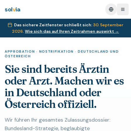
sol
v
ia
Change L
Ope
Das sichere Zeitfenster schließt sich
:
30. September
2026
.
Wie sich das auf Ihren Zeitrahmen auswirkt
→
APPROBATION · NOSTRIFIKATION · DEUTSCHLAND UND
ÖSTERREICH
Sie sind bereits Ärztin
oder Arzt. Machen wir es
in Deutschland oder
Österreich offiziell.
Wir führen Ihr gesamtes Zulassungsdossier:
Bundesland-Strategie, beglaubigte