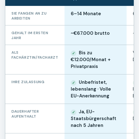
6–14 Monate
6–
SIE FANGEN AN ZU
ARBEITEN
~€67.000 brutto
~€
GEHALT IM ERSTEN
JAHR
Bis zu
Ve
ALS
✓
FACHÄRZTIN/FACHARZT
€12.000/Monat +
De
Privatpraxis
Unbefristet,
IHRE ZULASSUNG
✓
✓
lebenslang · Volle
leb
EU-Anerkennung
EU
Ja, EU-
DAUERHAFTER
✓
✓
AUFENTHALT
Staatsbürgerschaft
Da
nach 5 Jahren