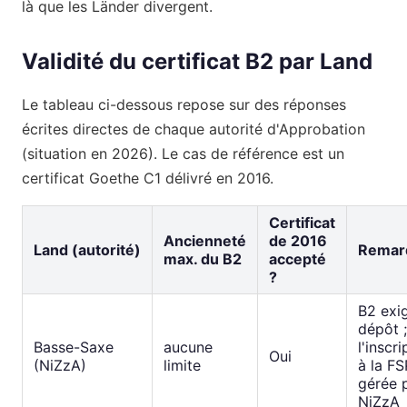
là que les Länder divergent.
Validité du certificat B2 par Land
Le tableau ci-dessous repose sur des réponses
écrites directes de chaque autorité d'Approbation
(situation en 2026). Le cas de référence est un
certificat Goethe C1 délivré en 2016.
Certificat
Ancienneté
de 2016
Land (autorité)
Remar
max. du B2
accepté
?
B2 exi
dépôt ;
Basse-Saxe
aucune
l'inscri
Oui
(NiZzA)
limite
à la FS
gérée 
NiZzA