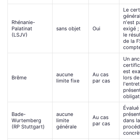
Le cert
généra
Rhénanie-
n'est p
Palatinat
sans objet
Oui
exigé ;
(LSJV)
le résu
de la 
compt
Un anc
certifi
est ex
aucune
Au cas
Brême
lors de
limite fixe
par cas
l'entre
présent
obligat
Évalué 
Bade-
aucune
présen
Au cas
Wurtemberg
limite
dans la
par cas
(RP Stuttgart)
générale
procéd
concrè