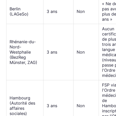
« Ne d
Berlin
pas av
3 ans
Non
(LAGeSo)
plus de
ans »
Aucun
certifi
de plu
Rhénanie-du-
trois an
Nord-
langue
Westphalie
3 ans
Non
médica
(BezReg
(nivea
Münster, ZAG)
passe 
l'Ordre
médeci
FSP vi
l'Ordre
médeci
Hambourg
de
(Autorité des
3 ans
Non
Hambo
affaires
inscrip
sociales)