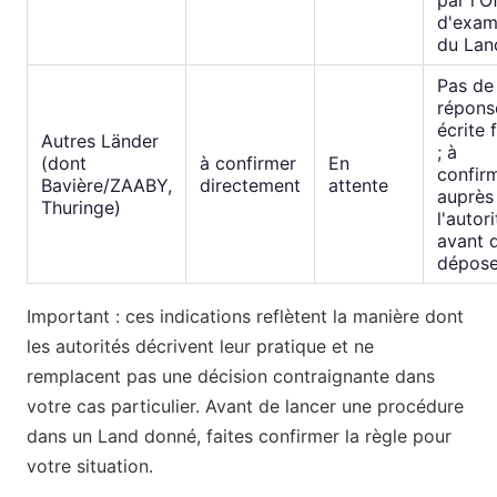
par l'O
d'exa
du Lan
Pas de
répons
écrite 
Autres Länder
; à
(dont
à confirmer
En
confir
Bavière/ZAABY,
directement
attente
auprès
Thuringe)
l'autori
avant 
dépose
Important : ces indications reflètent la manière dont
les autorités décrivent leur pratique et ne
remplacent pas une décision contraignante dans
votre cas particulier. Avant de lancer une procédure
dans un Land donné, faites confirmer la règle pour
votre situation.